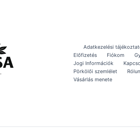
Adatkezelési tájékozta
Előfizetés
Fiókom
Gy
Jogi Információk
Kapcso
Pörkölői szemlélet
Rólu
Vásárlás menete