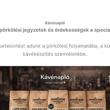
Kávénapló
pörkölési jegyzetek és érdekességek a special
etekintést adunk a pörkölési folyamatába, a k
kávékészítés szemléletébe.