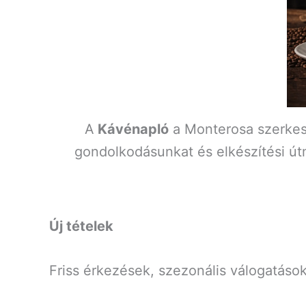
A
Kávénapló
a Monterosa szerkeszt
gondolkodásunkat és elkészítési út
Új tételek
Friss érkezések, szezonális válogatások,