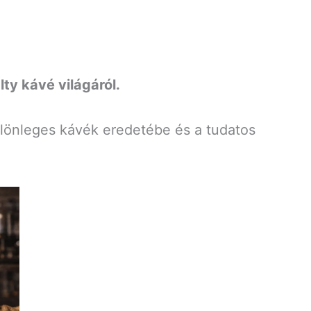
ty kávé világáról.
ülönleges kávék eredetébe és a tudatos