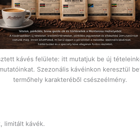
ett kávés felülete: itt mutatjuk be új tételeink
mutatóinkat. Szezonális kávéinkon keresztül be
termőhely karakteréből csészeélmény.
 limitált kávék.